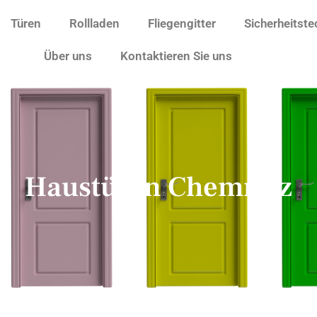
Türen
Rollladen
Fliegengitter
Sicherheitste
Über uns
Kontaktieren Sie uns
Haustüren Chemnitz