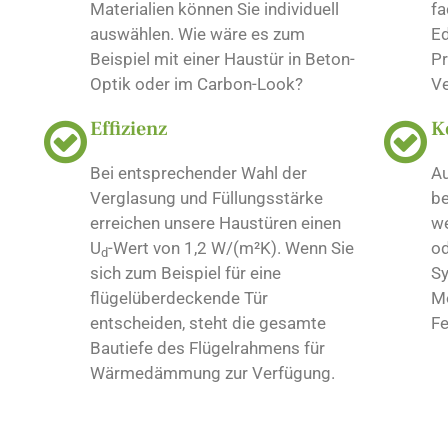
Materialien können Sie individuell
fa
auswählen. Wie wäre es zum
Ed
Beispiel mit einer Haustür in Beton-
Pr
Optik oder im Carbon-Look?
Ve
Effizienz
K
Bei entsprechender Wahl der
Au
Verglasung und Füllungsstärke
be
erreichen unsere Haustüren einen
we
U
-Wert von 1,2 W/(m²K). Wenn Sie
od
d
sich zum Beispiel für eine
Sy
flügelüberdeckende Tür
Mö
entscheiden, steht die gesamte
Fe
Bautiefe des Flügelrahmens für
Wärmedämmung zur Verfügung.