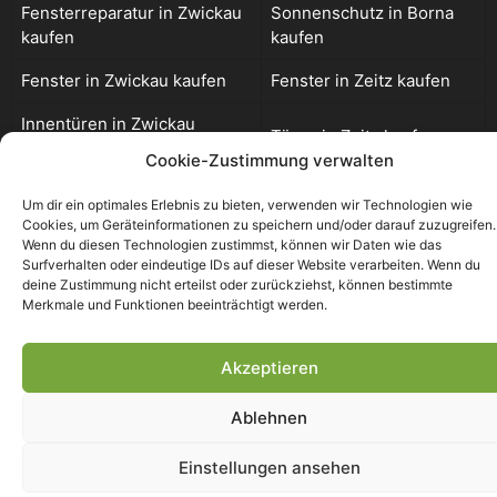
Fensterreparatur in Zwickau
Sonnenschutz in Borna
kaufen
kaufen
Fenster in Zwickau kaufen
Fenster in Zeitz kaufen
Innentüren in Zwickau
Türen in Zeitz kaufen
kaufen
Cookie-Zustimmung verwalten
Sonnenschutz in Zeitz
Rolladen in Zeitz kaufen
Um dir ein optimales Erlebnis zu bieten, verwenden wir Technologien wie
kaufen
Cookies, um Geräteinformationen zu speichern und/oder darauf zuzugreifen.
Wenn du diesen Technologien zustimmst, können wir Daten wie das
Sicherheitstechnik in Zeitz
Surfverhalten oder eindeutige IDs auf dieser Website verarbeiten. Wenn du
kaufen
deine Zustimmung nicht erteilst oder zurückziehst, können bestimmte
Merkmale und Funktionen beeinträchtigt werden.
Akzeptieren
Ablehnen
Einstellungen ansehen